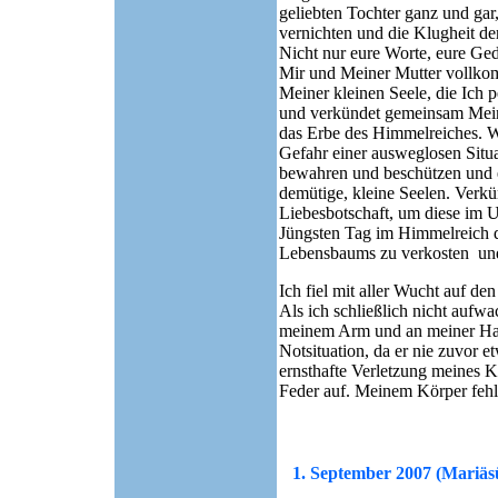
geliebten Tochter ganz und gar
vernichten und die Klugheit de
Nicht nur eure Worte, eure Ged
Mir und Meiner Mutter vollkom
Meiner kleinen Seele, die Ich p
und verkündet gemeinsam Meine 
das Erbe des Himmelreiches. W
Gefahr einer ausweglosen Situa
bewahren und beschützen und e
demütige, kleine Seelen. Verk
Liebesbotschaft, um diese im U
Jüngsten Tag im Himmelreich d
Lebensbaums zu verkosten und 
Ich fiel mit aller Wucht auf d
Als ich schließlich nicht aufw
meinem Arm und an meiner Hals
Notsituation, da er nie zuvor e
ernsthafte Verletzung meines K
Feder auf.
Meinem Körper fehlt
1. September
2007 (Mariäs