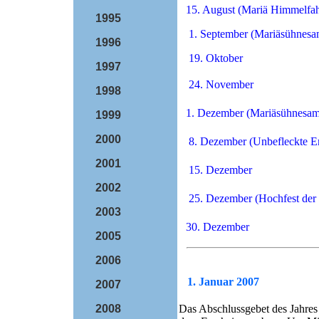
15. August (Mariä Himmelfah
1995
1. September (Mariäsühnesa
1996
19. Oktober
1997
24. November
1998
1. Dezember (Mariäsühnesam
1999
2000
8. Dezember (Unbefleckte E
2001
15. Dezember
2002
25. Dezember (Hochfest der 
2003
30. Dezember
2005
2006
1. Januar 2007
2007
2008
Das Abschlussgebet des Jahre