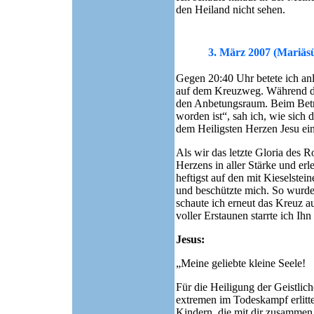
den Heiland nicht sehen.
3. März 2007 (Mariäs
Gegen 20:40 Uhr betete ich anl
auf dem Kreuzweg. Während de
den Anbetungsraum. Beim Betra
worden ist“, sah ich, wie sich
dem Heiligsten Herzen Jesu ei
Als wir das letzte Gloria des R
Herzens in aller Stärke und erl
heftigst auf den mit Kieselstei
und beschützte mich. So wurde 
schaute ich erneut das Kreuz a
voller Erstaunen starrte ich Ih
Jesus:
„Meine geliebte kleine Seele!
Für die Heiligung der Geistlic
extremen im Todeskampf erlitt
Kindern, die mit dir zusammen