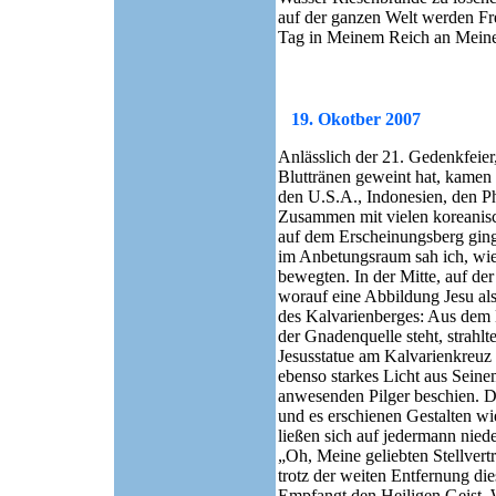
auf der ganzen Welt werden Fr
Tag in Meinem Reich an Meiner
19. Okotber
2007
Anlässlich der 21. Gedenkfeier
Bluttränen geweint hat, kamen 
den U.S.A., Indonesien, den P
Zusammen mit vielen koreanis
auf dem Erscheinungsberg ging
im Anbetungsraum sah ich, wie 
bewegten. In der Mitte, auf de
worauf eine Abbildung Jesu als
des Kalvarienberges: Aus dem 
der Gnadenquelle steht, strahl
Jesusstatue am Kalvarienkreuz
ebenso starkes Licht aus Seine
anwesenden Pilger beschien. D
und es erschienen Gestalten w
ließen sich auf jedermann nied
„Oh, Meine geliebten Stellvert
trotz der weiten Entfernung di
Empfangt den Heiligen Geist. 