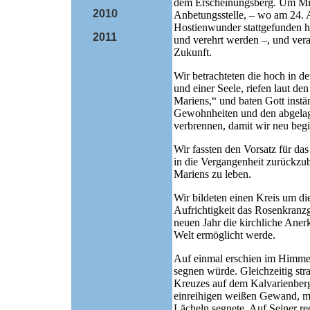
dem Erscheinungsberg. Um Mitt
2010
Anbetungsstelle, – wo am 24. 
Hostienwunder stattgefunden h
2011
und verehrt werden –, und vera
Zukunft.
Wir betrachteten die hoch in 
und einer Seele, riefen laut d
Mariens,“ und baten Gott instä
Gewohnheiten und den abgelage
verbrennen, damit wir neu begi
Wir fassten den Vorsatz für da
in die Vergangenheit zurückzub
Mariens zu leben.
Wir bildeten einen Kreis um die
Aufrichtigkeit das Rosenkranz
neuen Jahr die kirchliche Aner
Welt ermöglicht werde.
Auf einmal erschien im Himmel 
segnen würde. Gleichzeitig stra
Kreuzes auf dem Kalvarienberg.
einreihigen weißen Gewand, mi
Lächeln segnete. Auf Seiner re