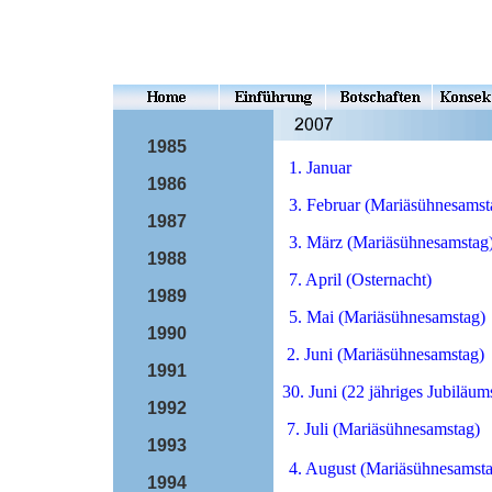
1985
1. Januar
1986
3. Februar (Mariäsühnesamst
1987
3. März (Mariäsühnesamstag
1988
7. April (Osternacht)
1989
5. Mai (Mariäsühnesamstag)
1990
2. Juni (Mariäsühnesamstag)
1991
30. Juni (22 jähriges Jubiläum
1992
7. Juli (Mariäsühnesamstag)
1993
4. August (Mariäsühnesamsta
1994