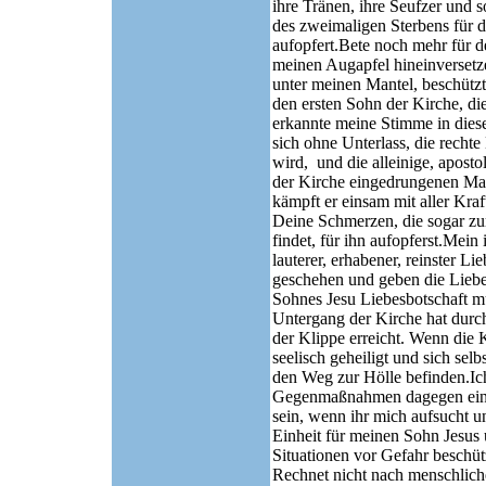
ihre Tränen, ihre Seufzer und 
des zweimaligen Sterbens für d
aufopfert.Bete noch mehr für de
meinen Augapfel hineinversetze
unter meinen Mantel, beschützt
den ersten Sohn der Kirche, di
erkannte meine Stimme in dies
sich ohne Unterlass, die rechte
wird, und die alleinige, aposto
der Kirche eingedrungenen Mac
kämpft er einsam mit aller Kr
Deine Schmerzen, die sogar zu
findet, für ihn aufopferst.Mein
lauterer, erhabener, reinster L
geschehen und geben die Lieb
Sohnes Jesu Liebesbotschaft mu
Untergang der Kirche hat durch
der Klippe erreicht. Wenn die 
seelisch geheiligt und sich sel
den Weg zur Hölle befinden.Ich a
Gegenmaßnahmen dagegen ein.A
sein, wenn ihr mich aufsucht u
Einheit für meinen Sohn Jesus 
Situationen vor Gefahr beschüt
Rechnet nicht nach menschlic