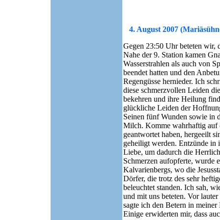
4. August 2007 (Mariäsühn
Gegen 23:50 Uhr beteten wir, 
Nahe der 9. Station kamen Gn
Wasserstrahlen als auch von 
beendet hatten und den Anbetun
Regengüsse hernieder. Ich sc
diese schmerzvollen Leiden die
bekehren und ihre Heilung find
glückliche Leiden der Hoffnung
Seinen fünf Wunden sowie in d
Milch. Komme wahrhaftig auf 
geantwortet haben, hergeeilt si
geheiligt werden. Entzünde in
Liebe, um dadurch die Herrlich
Schmerzen aufopferte, wurde es 
Kalvarienbergs, wo die Jesusst
Dörfer, die trotz des sehr hef
beleuchtet standen. Ich sah, w
und mit uns beteten. Vor lauter
sagte ich den Betern in meiner
Einige erwiderten mir, dass auc