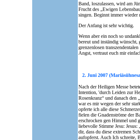
Band, loszulassen, wird am Jün
Frucht des „Ewigen Lebensbaums
singen. Beginnt immer wieder 
Der Anfang ist sehr wichtig.
Wenn aber ein noch so undankb
bereut und inständig wünscht, g
grenzenlosen transzendentalen 
Angst, vertraut euch mir einfac
2. Juni 2007 (Mariäsühnes
Nach der Heiligen Messe betet
Intention, 'durch Leiden zur He
Rosenkranz“ und danach den „
war es mir wegen der sehr sta
opferte ich alle diese Schmerze
fielen die Gnadenströme der Ba
erschrocken gen Himmel und ging
liebevolle Stimme Jesu: Jesus: 
dir, dass du diese extremen S
aufopferst. Auch Ich schreite,