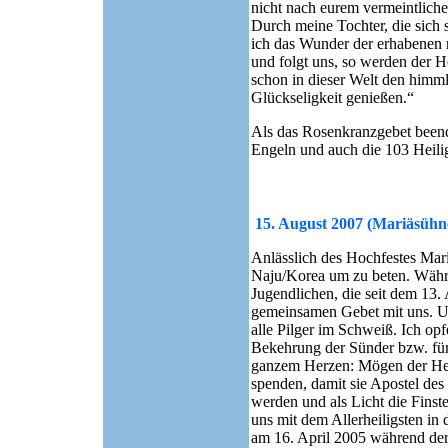
nicht nach eurem vermeintliche
Durch meine Tochter, die sich s
ich das Wunder der erhabenen r
und folgt uns, so werden der H
schon in dieser Welt den himml
Glückseligkeit genießen.“
Als das Rosenkranzgebet beende
Engeln und auch die 103 Heil
15. August
2007 (Mariäsühn
Anlässlich des Hochfestes Mar
Naju/Korea um zu beten. Währe
Jugendlichen, die seit dem 13.
gemeinsamen Gebet mit uns. Un
alle Pilger im Schweiß. Ich opf
Bekehrung der Sünder bzw. für 
ganzem Herzen: Mögen der Her
spenden, damit sie Apostel de
werden und als Licht die Finst
uns mit dem Allerheiligsten in
am 16. April 2005 während der 