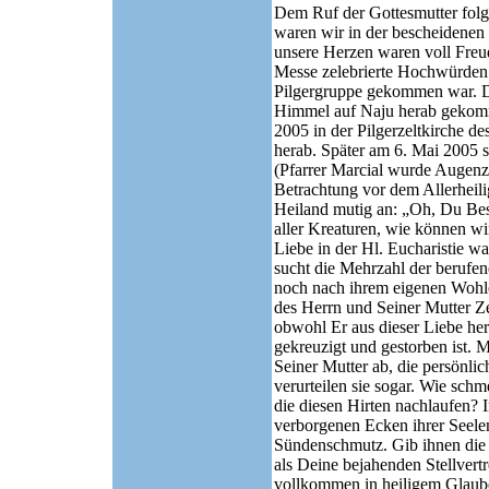
Dem Ruf der Gottesmutter folg
waren wir in der bescheidenen
unsere Herzen waren voll Freu
Messe zelebrierte Hochwürden 
Pilgergruppe gekommen war. De
Himmel auf Naju herab gekomm
2005 in der Pilgerzeltkirche d
herab. Später am 6. Mai 2005 st
(Pfarrer Marcial wurde Augenz
Betrachtung vor dem Allerheili
Heiland mutig an: „Oh, Du Bes
aller Kreaturen, wie können wi
Liebe in der Hl. Eucharistie w
sucht die Mehrzahl der berufene
noch nach ihrem eigenen Wohle
des Herrn und Seiner Mutter Ze
obwohl Er aus dieser Liebe her
gekreuzigt und gestorben ist. 
Seiner Mutter ab, die persönli
verurteilen sie sogar. Wie sch
die diesen Hirten nachlaufen? 
verborgenen Ecken ihrer Seele
Sündenschmutz. Gib ihnen die 
als Deine bejahenden Stellvert
vollkommen in heiligem Glaube