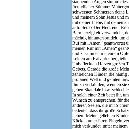
staunenden Augen stumm diese S
freundlicher Stimme: Muttergott
schwersten Schmerzen deine Le
und meinem Sohn Jesus und mir 
mit deiner Liebe, mit deinen 
aufopferst? Der Herr, euer Erl
Barmherzigkeit verwandeln, der
mächtig hinuntersprudelt, um d
Ruf mit „Amen“ geantwortet un
meinen Ruf mit „Amen“ geantwo
und zusammen mit eurem Opfer 
Leiden am Kalvarienberg teiln
Unbefleckten Herzen großen Tr
Gebets. Gerade die große Mehr
zahlreichen Kinder, die häufig
profanen Welt und geraten unwi
Ihn zu verkünden, wenden sie s
geben Skandale bzw. schlechte 
In solch einer Zeit betet ihr
Wunsch zu entsprechen, für die
anderen Seelen, die mit Siche
bedeutet, dass ihr große Schät
lieben! Meine geliebten Kinder
Kücken unter ihren Flügeln ver
mich verkündet, unter meinem 