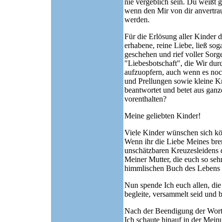
nie vergeblich sein. Du weißt
wenn den Mir von dir anvertra
werden.
Für die Erlösung aller Kinder 
erhabene, reine Liebe, ließ so
geschehen und rief voller Sorg
"Liebesbotschaft", die Wir dur
aufzuopfern, auch wenn es noch
und Prellungen sowie kleine K
beantwortet und betet aus ganz
vorenthalten?
Meine geliebten Kinder!
Viele Kinder wünschen sich kör
Wenn ihr die Liebe Meines bre
unschätzbaren Kreuzesleidens d
Meiner Mutter, die euch so seh
himmlischen Buch des Lebens 
Nun spende Ich euch allen, di
begleite, versammelt seid und 
Nach der Beendigung der Worte
Ich schaute hinauf in der Mein