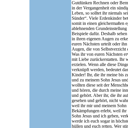
Gutdünken Rechnen oder Bemes
in der Vergangenheit ein sündig
Leben, so solltet ihr niemals s
Sünder“. Viele Erdenkinder bet
somit in einen gleichermaßen e
ablehnenden Grundeinstellung un
Beispiele dafür. Deshalb sehen
in ihren eigenen Augen zu erke
euren Nächsten urteilt oder ihn
Augen, die von Selbstverzicht 
Was ihr von euren Nächsten erw
mit Liebe zurückerstatten. Ihr 
erzielen. Wenn alle diese Di
verknüpft werden, bedeutet das 
Kinder! Ihr, die ihr meine bis
und zu meinem Sohn Jesus und m
wollten diese seit der Mensch
und hören, die durch meine inn
und gehört. Aber ihr, die ihr 
gesehen und gehört, nicht wahr!
weil ihr mir und meinem Sohn 
Bekämpfungen erlebt, weil ihr 
Sohn Jesus und ich geben, verkü
werde ich euch sogar in höchs
hüllen und euch retten. Wer s