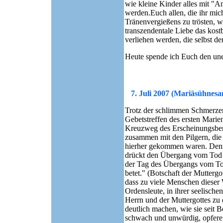
wie kleine Kinder alles mit "
werden.Euch allen, die ihr mi
Tränenvergießens zu trösten, w
transzendentale Liebe das kost
verliehen werden, die selbst d
Heute spende ich Euch den une
7. Juli 2007 (Mariäsühnesa
Trotz der schlimmen Schmerze
Gebetstreffen des ersten Mari
Kreuzweg des Erscheinungsberg
zusammen mit den Pilgern, die
hierher gekommen waren. Denn 
drückt den Übergang vom Tod z
der Tag des Übergangs vom Tod
betet." (Botschaft der Muttergo
dass zu viele Menschen dieser 
Ordensleute, in ihrer seelische
Herrn und der Muttergottes zu
deutlich machen, wie sie seit 
schwach und unwürdig, opfere j