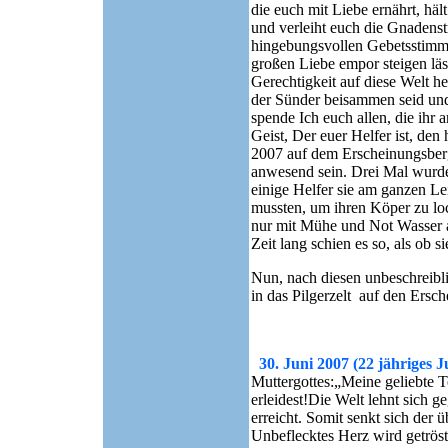
die euch mit Liebe ernährt, häl
und verleiht euch die Gnadenst
hingebungsvollen Gebetsstimme
großen Liebe empor steigen läs
Gerechtigkeit auf diese Welt he
der Sünder beisammen seid und 
spende Ich euch allen, die ihr
Geist, Der euer Helfer ist, de
2007 auf dem Erscheinungsberg
anwesend sein. Drei Mal wurde
einige Helfer sie am ganzen Le
mussten, um ihren Köper zu lo
nur mit Mühe und Not Wasser a
Zeit lang schien es so, als ob s
Nun, nach diesen unbeschreibl
in das Pilgerzelt auf den Ersch
30. Juni 2007 (22 jähriges 
Muttergottes:„Meine geliebte 
erleidest!Die Welt lehnt sich 
erreicht. Somit senkt sich der
Unbeflecktes Herz wird getröste