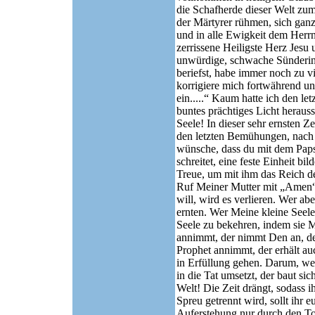
die Schafherde dieser Welt zum
der Märtyrer rühmen, sich ganz
und in alle Ewigkeit dem Herrn
zerrissene Heiligste Herz Jesu
unwürdige, schwache Sünderin,
beriefst, habe immer noch zu v
korrigiere mich fortwährend u
ein.....“ Kaum hatte ich den le
buntes prächtiges Licht herausst
Seele! In dieser sehr ernsten Z
den letzten Bemühungen, nach d
wünsche, dass du mit dem Paps
schreitet, eine feste Einheit b
Treue, um mit ihm das Reich de
Ruf Meiner Mutter mit „Amen“ 
will, wird es verlieren. Wer a
ernten. Wer Meine kleine Seele
Seele zu bekehren, indem sie
annimmt, der nimmt Den an, de
Prophet annimmt, der erhält au
in Erfüllung gehen. Darum, wer
in die Tat umsetzt, der baut s
Welt! Die Zeit drängt, sodass i
Spreu getrennt wird, sollt ihr 
Auferstehung nur durch den Tod