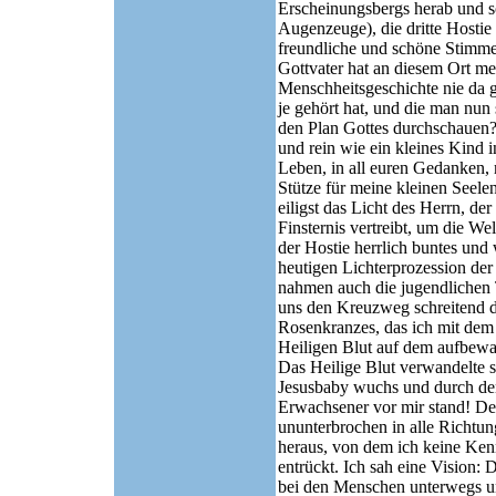
Erscheinungsbergs herab und s
Augenzeuge), die dritte Hostie
freundliche und schöne Stimme
Gottvater hat an diesem Ort mein
Menschheitsgeschichte nie da 
je gehört hat, und die man nun
den Plan Gottes durchschauen
und rein wie ein kleines Kind 
Leben, in all euren Gedanken, m
Stütze für meine kleinen Seele
eiligst das Licht des Herrn, der
Finsternis vertreibt, um die We
der Hostie herrlich buntes und
heutigen Lichterprozession de
nahmen auch die jugendlichen 
uns den Kreuzweg schreitend 
Rosenkranzes, das ich mit dem
Heiligen Blut auf dem aufbewah
Das Heilige Blut verwandelte si
Jesusbaby wuchs und durch den
Erwachsener vor mir stand! Der
ununterbrochen in alle Richtun
heraus, von dem ich keine Kenn
entrückt. Ich sah eine Vision: 
bei den Menschen unterwegs u