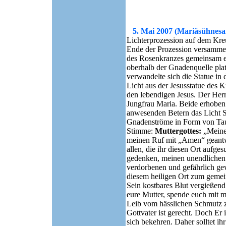
5. Mai 2007 (Mariäsühnes
Lichterprozession auf dem Kr
Ende der Prozession versamme
des Rosenkranzes gemeinsam ein
oberhalb der Gnadenquelle plat
verwandelte sich die Statue in d
Licht aus der Jesusstatue des 
den lebendigen Jesus. Der Herr 
Jungfrau Maria. Beide erhoben
anwesenden Betern das Licht Se
Gnadenströme in Form von Tau. 
Stimme:
Muttergottes:
„Meine 
meinen Ruf mit „Amen“ geantwor
allen, die ihr diesen Ort aufg
gedenken, meinen unendlichen S
verdorbenen und gefährlich ge
diesem heiligen Ort zum gemei
Sein kostbares Blut vergießend
eure Mutter, spende euch mit 
Leib vom hässlichen Schmutz zu
Gottvater ist gerecht. Doch Er 
sich bekehren. Daher solltet ih