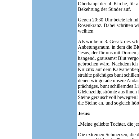
Oberhaupt der hl. Kirche, für al
Bekehrung der Sünder auf.
Gegen 20:30 Uhr betete ich mit
Rosenkranz. Dabei schritten w
weihten.
Als wir beim 3. Gesätz des sc
Anbetungsraum, in dem die Blu
'Jesus, der für uns mit Dornen 
hängend, grausamst Blut vergo
gebrochen wäre. Nachdem ich Je
Kruzifix auf dem Kalvarienber
strahlte prächtiges bunt schill
denen wir gerade unsere Andach
prächtiges, bunt schillerndes L
Gleichzeitig strömte aus ihnen 
Steine geräuschvoll bewegten! S
die Steine an, und sogleich hör
Jesus:
„Meine geliebte Tochter, die 
Die extremen Schmerzen, die du