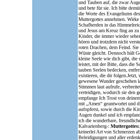
und Tauben auf, die zwar Auge
und bete für sie. Ich bitte de
die Worte des Evangeliums des
Muttergottes annehmen. Wirke D
Schafherden in das Himmelreic
und Jesus am Kreuz fing an zu
Kinder, die immer wieder sehe
hören und trotzdem nicht verste
roten Drachen, dem Feind. Sie 
Wüste gleicht. Dennoch hält Go
kleine Seele wie dich gibt, die
leistet, mit der Bitte, dass di
tauben Seelen bedecken, entfe
existieren, die dir folgen.Jetz
gewesene Wunder geschehen la
Stimmen laut aufrufe, verbreitet
verteidigen, wodurch sie den g
empfange Ich Trost von deinem
mit „Amen“ geantwortet und di
aufopferst, sowie durch die Ki
Augen dunkel und ich empfand,
ich die wunderbare, freundlic
Kalvarienberg-:
Muttergottes:
keinerlei Art von Schmerzen ab,
Beleidigungen und aller erdenk