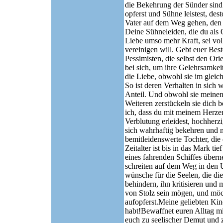
die Bekehrung der Sünder sind.
opferst und Sühne leistest, des
Vater auf dem Weg gehen, den
Deine Sühneleiden, die du als 
Liebe umso mehr Kraft, sei voll
vereinigen will. Gebt euer Best
Pessimisten, die selbst den Ori
bei sich, um ihre Gelehrsamkeit
die Liebe, obwohl sie im gleic
So ist deren Verhalten in sich
Anteil. Und obwohl sie meinen,
Weiteren zerstückeln sie dich
ich, dass du mit meinem Herzen
Verblutung erleidest, hochherzi
sich wahrhaftig bekehren und 
bemitleidenswerte Tochter, di
Zeitalter ist bis in das Mark ti
eines fahrenden Schiffes überne
schreiten auf dem Weg in den U
wünsche für die Seelen, die d
behindern, ihn kritisieren und 
von Stolz sein mögen, und möc
aufopferst.Meine geliebten Kin
habt!Bewaffnet euren Alltag m
euch zu seelischer Demut und 