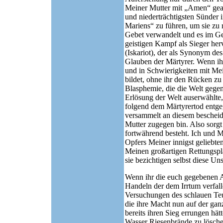
Meiner Mutter mit „Amen“ gean
und niederträchtigsten Sünder 
Mariens“ zu führen, um sie zu 
Gebet verwandelt und es im Gei
geistigen Kampf als Sieger her
(Iskariot), der als Synonym de
Glauben der Märtyrer. Wenn ih
und in Schwierigkeiten mit Mein
bildet, ohne ihr den Rücken zu
Blasphemie, die die Welt gegen 
Erlösung der Welt auserwählte
folgend dem Märtyrertod entgeg
versammelt an diesem bescheide
Mutter zugegen bin. Also sorg
fortwährend besteht. Ich und 
Opfers Meiner innigst geliebte
Meinen großartigen Rettungspla
sie bezichtigen selbst diese Uns
Wenn ihr die euch gegebenen Au
Handeln der dem Irrtum verfall
Versuchungen des schlauen Teu
die ihre Macht nun auf der gan
bereits ihren Sieg errungen hät
Wasser Riesenbrände zu lösche