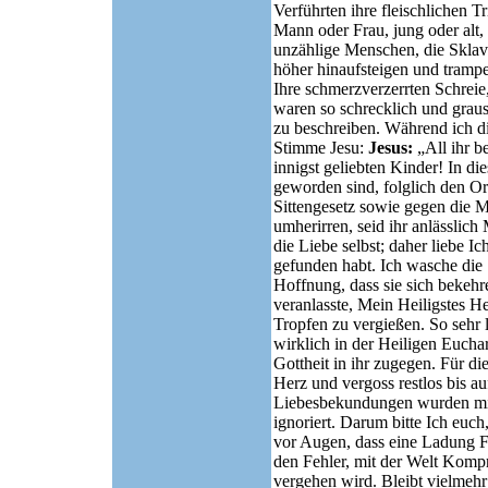
Verführten ihre fleischlichen 
Mann oder Frau, jung oder alt,
unzählige Menschen, die Sklav
höher hinaufsteigen und trampe
Ihre schmerzverzerrten Schreie
waren so schrecklich und graus
zu beschreiben. Während ich di
Stimme Jesu:
Jesus:
„All ihr b
innigst geliebten Kinder! In di
geworden sind, folglich den Or
Sittengesetz sowie gegen die 
umherirren, seid ihr anlässlic
die Liebe selbst; daher liebe 
gefunden habt. Ich wasche die 
Hoffnung, dass sie sich bekehr
veranlasste, Mein Heiligstes H
Tropfen zu vergießen. So sehr l
wirklich in der Heiligen Eucha
Gottheit in ihr zugegen. Für d
Herz und vergoss restlos bis au
Liebesbekundungen wurden mit 
ignoriert. Darum bitte Ich euch
vor Augen, dass eine Ladung Fed
den Fehler, mit der Welt Komp
vergehen wird. Bleibt vielmehr