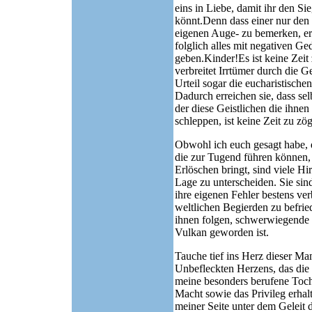
eins in Liebe, damit ihr den Si
könnt.Denn dass einer nur den S
eigenen Auge- zu bemerken, er
folglich alles mit negativen Ged
geben.Kinder!Es ist keine Zeit
verbreitet Irrtümer durch die
Urteil sogar die eucharistische
Dadurch erreichen sie, dass sel
der diese Geistlichen die ihne
schleppen, ist keine Zeit zu zö
Obwohl ich euch gesagt habe, da
die zur Tugend führen können
Erlöschen bringt, sind viele Hi
Lage zu unterscheiden. Sie sind
ihre eigenen Fehler bestens ve
weltlichen Begierden zu befrie
ihnen folgen, schwerwiegende
Vulkan geworden ist.
Tauche tief ins Herz dieser Ma
Unbefleckten Herzens, das die M
meine besonders berufene Tocht
Macht sowie das Privileg erha
meiner Seite unter dem Geleit 